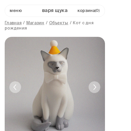
варя щука
меню
0
Главная
/
Магазин
/
Объекты
/
Кот с дня
рождения