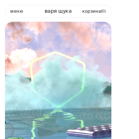
варя щука
меню
0